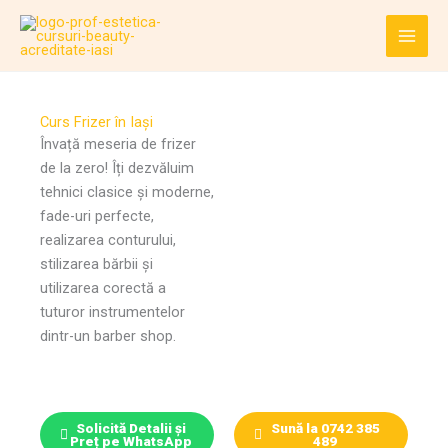
Skip
to
content
Curs Frizer în Iași
Învață meseria de frizer
de la zero! Îți dezvăluim
tehnici clasice și moderne,
fade-uri perfecte,
realizarea conturului,
stilizarea bărbii și
utilizarea corectă a
tuturor instrumentelor
dintr-un barber shop.
Solicită Detalii și
Sună la 0742 385
Preț pe WhatsApp
489