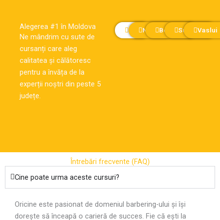
Alegerea #1 în Moldova
Iași
Neamț
Botoșani
Suceava
Vaslui
Ne mândrim cu sute de
cursanți care aleg
calitatea și călătoresc
pentru a învăța de la
experții noștri din peste 5
județe.
Întrebări frecvente (FAQ)
Cine poate urma aceste cursuri?
Oricine este pasionat de domeniul barbering-ului și își
dorește să înceapă o carieră de succes. Fie că ești la