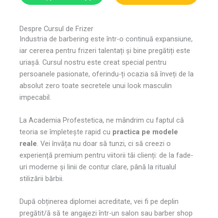
Despre Cursul de Frizer
Industria de barbering este într-o continuă expansiune,
iar cererea pentru frizeri talentați și bine pregătiți este
uriașă. Cursul nostru este creat special pentru
persoanele pasionate, oferindu-ți ocazia să înveți de la
absolut zero toate secretele unui look masculin
impecabil.
La Academia Profestetica, ne mândrim cu faptul că
teoria se împletește rapid cu
practica pe modele
reale
. Vei învăța nu doar să tunzi, ci să creezi o
experiență premium pentru viitorii tăi clienți: de la fade-
uri moderne și linii de contur clare, până la ritualul
stilizării bărbii.
După obținerea diplomei acreditate, vei fi pe deplin
pregătit/ă să te angajezi într-un salon sau barber shop