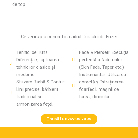
de top.
Ce vei învăța concret in cadrul Cursului de Frizer
Tehnici de Tuns:
Fade & Pierderi: Execuția
Diferența și aplicarea
perfectă a fade-urilor
tehnicilor clasice și
(Skin Fade, Taper etc.).
moderne.
Instrumentar: Utilizarea
Stilizare Barbă & Contur:
corectă și întreținerea
Linii precise, bărbierit
foarfecii, mașinii de
tradițional și
tuns și briciului.
armonizarea feței.
Sună la 0742 385 489