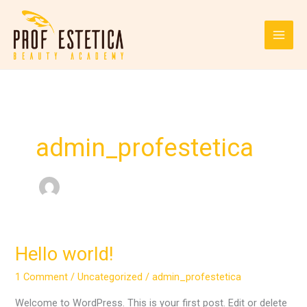
Skip
to
content
admin_profestetica
Hello world!
Hello
world!
1 Comment
/
Uncategorized
/
admin_profestetica
Welcome to WordPress. This is your first post. Edit or delete